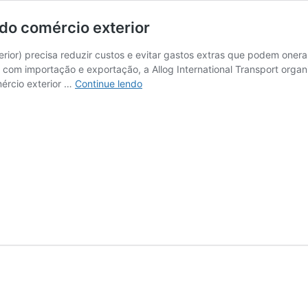
do comércio exterior
r) precisa reduzir custos e evitar gastos extras que podem onerar e
m com importação e exportação, a Allog International Transport org
Dicionário
mércio exterior …
Continue lendo
do
COMEX
simplifica
termos
do
comércio
exterior