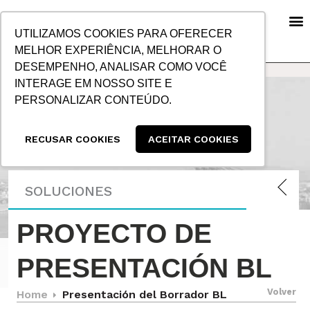
IR
AL
UTILIZAMOS COOKIES PARA OFERECER
CONTENIDO
MELHOR EXPERIÊNCIA, MELHORAR O
DESEMPENHO, ANALISAR COMO VOCÊ
INFORMACIÓN FINANCIERA Y PRESENTACIÓN DE COMPROBANTES DE PAGO
POLÍTICA DE PRIVACIDAD
SOLUCIONES – MARÍTIMO
SOLUCIONES – TERRESTRE
SOLUCIONES – CARGA 
SOLUCIONES – CARGA NETA
SOLUCIONES – DESPACHO DE ADUANA
SOLUCIONES – SEGUROS
RESPONSABILIDAD SOCIAL
INTERAGE EM NOSSO SITE E
PERSONALIZAR CONTEÚDO.
RECUSAR COOKIES
ACEITAR COOKIES
SOLUCIONES
PROYECTO DE
PRESENTACIÓN BL
Volver
Home
Presentación del Borrador BL