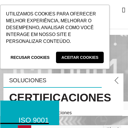
UTILIZAMOS COOKIES PARA OFERECER
MELHOR EXPERIÊNCIA, MELHORAR O
DESEMPENHO, ANALISAR COMO VOCÊ
INFORMACIÓN FINANCIERA Y PRESENTACIÓN DE COMPROBANTES DE PAGO
POLÍTICA DE PRIVACIDAD
SOLUCIONES – MARÍTIMO
SOLUCIONES – TERRESTRE
SOLUCIONES – CARGA 
SOLUCIONES – CARGA NETA
SOLUCIONES – DESPACHO DE ADUANA
SOLUCIONES – SEGUROS
RESPONSABILIDAD SOCIAL
INTERAGE EM NOSSO SITE E
PERSONALIZAR CONTEÚDO.
RECUSAR COOKIES
ACEITAR COOKIES
SOLUCIONES
CERTIFICACIONES
Inicio
Allog
Certificaciones
ISO 9001