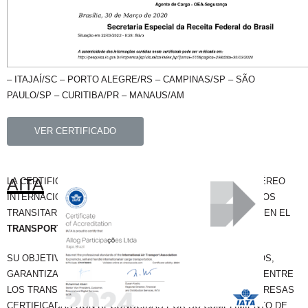
– ITAJAÍ/SC – PORTO ALEGRE/RS – CAMPINAS/SP – SÃO
PAULO/SP – CURITIBA/PR – MANAUS/AM
VER CERTIFICADO
AITA
LA CERTIFICACIÓN IATA (ASOCIACIÓN DE TRANSPORTE AÉREO
INTERNACIONAL) TIENE POR OBJETO GARANTIZAR QUE LOS
TRANSITARIOS CUMPLEN LA NORMATIVA INTERNACIONAL EN EL
TRANSPORTE DE
MERCANCÍAS POR
VÍA AÉREA.
SU OBJETIVO ES MEJORAR LA CALIDAD DE LOS SERVICIOS,
GARANTIZAR LA SEGURIDAD Y AUMENTAR LA CONFIANZA ENTRE
LOS TRANSITARIOS Y LAS COMPAÑÍAS AÉREAS. LAS EMPRESAS
CERTIFICADAS SON RECONOCIDAS POR SU CUMPLIMIENTO DE