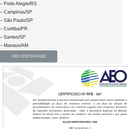
– Porto Alegre/RS
– Campinas/SP
– São Paulo/SP
– Curitiba/PR
– Santos/SP
– Manaus/AM
VER CERTIFICADO
AEO
LA CERTIFICACIÓN ELEVA A LA EMPRESA A UNA POSICIÓN DE
SOCIO ESTRATÉGICO DE LA RECEITA FEDERAL DE BRASIL.
SIGNIFICA QUE ES CONFIABLE Y DE BAJO RIESGO AL HACER
NEGOCIOS EN EL EXTRANJERO. A CAMBIO, PUEDES DISFRUTAR
DE VENTAJAS COMPETITIVAS AGILIZANDO LAS OPERACIONES DE
EXPORTACIÓN.
UNIDADES CERTIFICADAS: