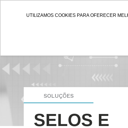
IR
PARA
HOME
ALLOG
SOLUÇÕES
UTILIZAMOS COOKIES PARA OFERECER MEL
O
CONTEÚDO
SOLUÇÕES
SELOS E