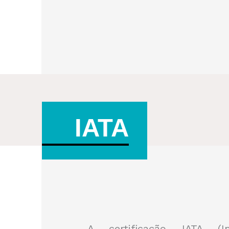
IATA
A certificação IATA (In