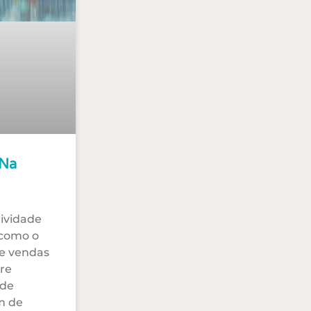
 Na
ividade
 como o
e vendas
tre
 de
m de