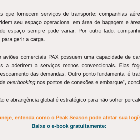
as que fornecem serviços de transporte: companhias aér
ividem seu espaço operacional em área de bagagem e áre
e de espaço sempre pode variar. Por outro lado, compan
para gerir a carga.
ue aviões comerciais PAX possuem uma capacidade de car
es a aderirem a serviços menos convencionais. Elas fo
escoamento das demandas. Outro ponto fundamental é trab
 de
overbooking
nos pontos de conexões e embarque”, concl
ão e abrangência global é estratégico para não sofrer perc
aneje, entenda como o Peak Season pode afetar sua logís
Baixe o e-book gratuitamente: