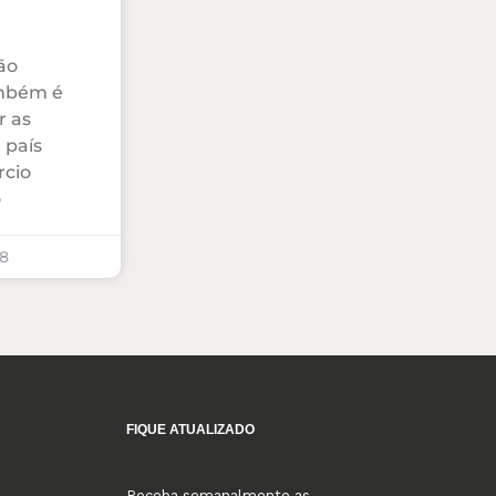
ão
ambém é
r as
 país
rcio
o
8
FIQUE ATUALIZADO
Receba semanalmente as