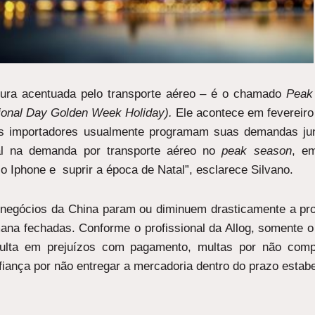
ura acentuada pelo transporte aéreo – é o chamado
Peak
ional Day Golden Week Holiday).
Ele acontece em fevereiro
os importadores usualmente programam suas demandas jun
l na demanda por transporte aéreo no
peak season
, e
o Iphone e suprir a época de Natal”, esclarece Silvano.
e negócios da China param ou diminuem drasticamente a pr
na fechadas. Conforme o profissional da Allog, somente o 
sulta em prejuízos com pagamento, multas por não comp
nfiança por não entregar a mercadoria dentro do prazo estabe