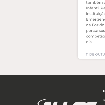
também aj
Infantil 
instituiç
Emergênc
da Foz do 
percursos
competiçã
dia
11 DE OUT
R