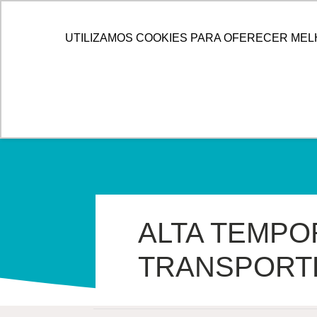
IR
PARA
HOME
ALLOG
SOLUÇÕES
UTILIZAMOS COOKIES PARA OFERECER MEL
O
CONTEÚDO
ALTA TEMPO
TRANSPORT