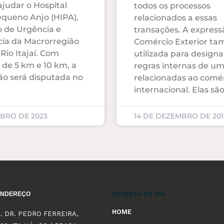
udar o Hospital
todos os processos
Pequeno Anjo (HIPA),
relacionados a essas
ão de Urgência e
transações. A express
ia da Macrorregião
Comércio Exterior t
Rio Itajaí. Com
utilizada para designa
 de 5 km e 10 km, a
regras internas de um
o será disputada no
relacionadas ao comé
internacional. Elas sã
UBRO DE 2023
14 DE DEZEMBRO DE 201
ENDEREÇO
COTAÇÃO DO DIA
HOME
. DR. PEDRO FERREIRA,