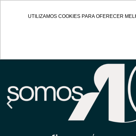
IR
PARA
HOME
ALLOG
SOLUÇÕES
UTILIZAMOS COOKIES PARA OFERECER MEL
O
CONTEÚDO