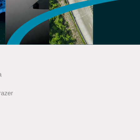
a
razer