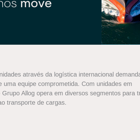
nidades através da logística internacional demand
 e uma equipe comprometida. Com unidades em
 o Grupo Allog opera em diversos segmentos para t
ao transporte de cargas.