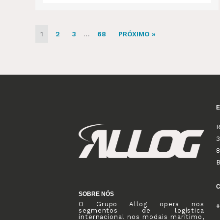
1
2
3
…
68
PRÓXIMO »
R
3
8
SOBRE NÓS
O Grupo Allog opera nos
+
segmentos de logística
internacional nos modais marítimo,