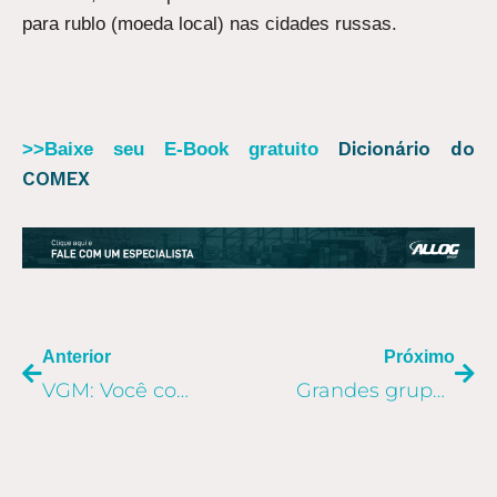
para rublo (moeda local) nas cidades russas.
Dicionário do
>>Baixe seu E-Book gratuito
COMEX
ANTERIOR
PR
Anterior
Próximo
VGM: Você controla peso de seus contêineres?
Grandes grupos portuários pagam prêmio alto pelo Brasil