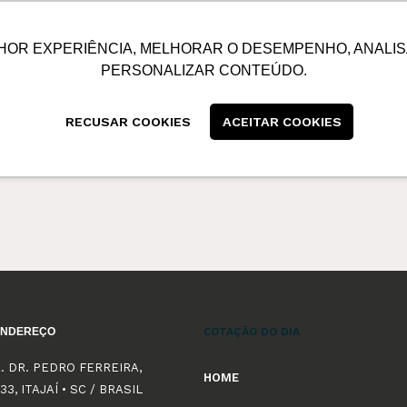
SUSTENTABILIDADE
BLOG
CONTATO
CENTRAL
HOR EXPERIÊNCIA, MELHORAR O DESEMPENHO, ANALIS
PERSONALIZAR CONTEÚDO.
RECUSAR COOKIES
ACEITAR COOKIES
ENDEREÇO
COTAÇÃO DO DIA
. DR. PEDRO FERREIRA,
HOME
33, ITAJAÍ • SC / BRASIL