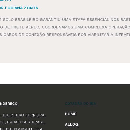
OR
LUCIANA ZONTA
SOLO BRASILEIRO GARANTIU UMA ETAPA ESSENCIAL NOS BASTI
O DE FRETE AÉREO, COORDENAMOS UMA COMPLEXA OPERAÇÃO 
 CABOS DE CONEXÃO RESPONSÁVEIS POR VIABILIZAR A INFRA
ENDEREÇO
COTAÇÃO DO DIA
HOME
. DR. PEDRO FERREIRA,
33, ITAJAÍ • SC / BRASIL
ALLOG
8301-030,ABSOLUTE &