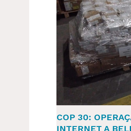
LEVA
CABOS
DE
INTERNET
A
BELÉM
COP 30: OPERA
INTERNET A BE