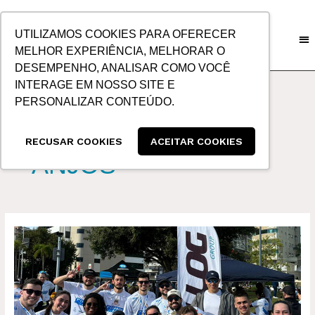
IR
PARA
UTILIZAMOS COOKIES PARA OFERECER
O
MELHOR EXPERIÊNCIA, MELHORAR O
CONTEÚDO
DESEMPENHO, ANALISAR COMO VOCÊ
INTERAGE EM NOSSO SITE E
PERSONALIZAR CONTEÚDO.
CORRIDA DOS
RECUSAR COOKIES
ACEITAR COOKIES
ANJOS
3ª
CORRIDA
DOS
ANJOS:
ALLOG
SE