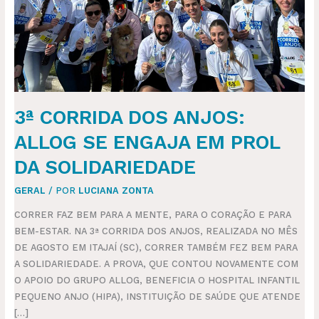
ENGAJA
EM
PROL
DA
SOLIDARIEDADE
3ª CORRIDA DOS ANJOS:
ALLOG SE ENGAJA EM PROL
DA SOLIDARIEDADE
GERAL
/ POR
LUCIANA ZONTA
CORRER FAZ BEM PARA A MENTE, PARA O CORAÇÃO E PARA
BEM-ESTAR. NA 3ª CORRIDA DOS ANJOS, REALIZADA NO MÊS
DE AGOSTO EM ITAJAÍ (SC), CORRER TAMBÉM FEZ BEM PARA
A SOLIDARIEDADE. A PROVA, QUE CONTOU NOVAMENTE COM
O APOIO DO GRUPO ALLOG, BENEFICIA O HOSPITAL INFANTIL
PEQUENO ANJO (HIPA), INSTITUIÇÃO DE SAÚDE QUE ATENDE
[…]