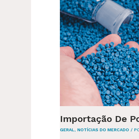
COMO
ALTERNATIVA
À
CHINA
Importação De Po
GERAL
,
NOTÍCIAS DO MERCADO
/ P