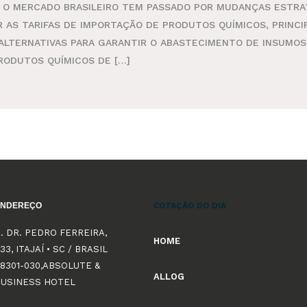
A O MERCADO BRASILEIRO TEM PASSADO POR MUDANÇAS ESTRA
R AS TARIFAS DE IMPORTAÇÃO DE PRODUTOS QUÍMICOS, PRINCI
LTERNATIVAS PARA GARANTIR O ABASTECIMENTO DE INSUMOS 
PRODUTOS QUÍMICOS DE […]
ENDEREÇO
COTAÇÃO DO DIA
. DR. PEDRO FERREIRA,
HOME
33, ITAJAÍ • SC / BRASIL
8301-030,ABSOLUTE &
ALLOG
BUSINESS HOTEL