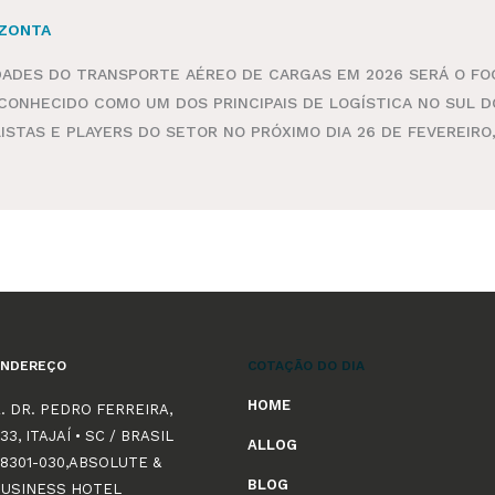
 ZONTA
IDADES DO TRANSPORTE AÉREO DE CARGAS EM 2026 SERÁ O FO
ONHECIDO COMO UM DOS PRINCIPAIS DE LOGÍSTICA NO SUL DO
ISTAS E PLAYERS DO SETOR NO PRÓXIMO DIA 26 DE FEVEREIRO
ENDEREÇO
COTAÇÃO DO DIA
HOME
. DR. PEDRO FERREIRA,
33, ITAJAÍ • SC / BRASIL
ALLOG
8301-030,ABSOLUTE &
BLOG
BUSINESS HOTEL