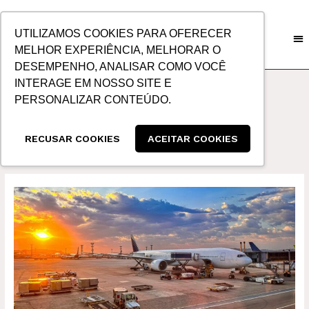
IR
PARA
UTILIZAMOS COOKIES PARA OFERECER
O
MELHOR EXPERIÊNCIA, MELHORAR O
CONTEÚDO
DESEMPENHO, ANALISAR COMO VOCÊ
INTERAGE EM NOSSO SITE E
PERSONALIZAR CONTEÚDO.
PEAK SEASON
RECUSAR COOKIES
ACEITAR COOKIES
TRANSPORTE
AÉREO
ENFRENTA
UM
DOS
MAIORES
PEAK
SEASONS