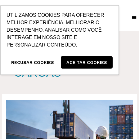
IR
PARA
UTILIZAMOS COOKIES PARA OFERECER
O
MELHOR EXPERIÊNCIA, MELHORAR O
CONTEÚDO
DESEMPENHO, ANALISAR COMO VOCÊ
INTERAGE EM NOSSO SITE E
PERSONALIZAR CONTEÚDO.
SEGURO DE
RECUSAR COOKIES
ACEITAR COOKIES
CARGAS
RISCOS
À
CARGA
INTERNACIONAL:
A
IMPORTÂNCIA