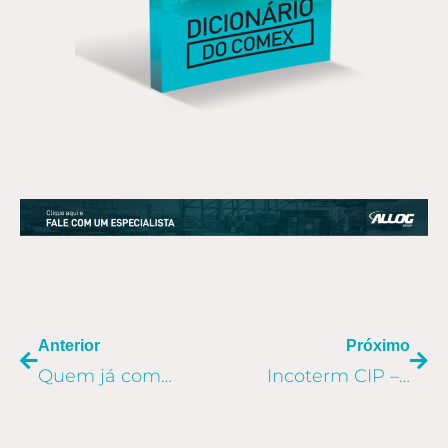
ANTERIOR
PR
Anterior
Próximo
Quem já completou o álbum de figurinhas da Copa?
Incoterm CIP – Entenda as responsabilidades