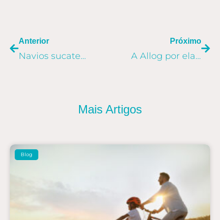
ANTERIOR
PR
Anterior
Próximo
Navios sucateados: o que acontece no fim da vida útil?
A Allog por ela mesma: um bate-papo com a diretoria
Mais Artigos
Blog