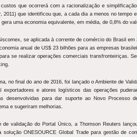
custos que ocorrerá com a racionalização e simplificaç
, 2011) que identificou que, a cada dia a menos no tempo e
, gera uma economia equivalente, em média, de 0,8% do val
Siscomex, se aplicada à corrente de comércio do Brasil e
economia anual de US$ 23 bilhões para as empresas brasilei
 para se realizar operações comerciais transfronteiriças. 
ing.
a, no final do ano de 2016, foi lançado o Ambiente de Vali
l exportadores e atores logísticos das operações pudera
cas desenvolvidas para dar suporte ao Novo Processo d
tema e sugeriram melhorias.
e de validação do Portal Único, a Thomson Reuters lanço
a solução ONESOURCE Global Trade para gestão de comér