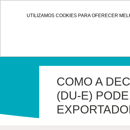
IR
PARA
HOME
ALLOG
SOLUÇÕES
UTILIZAMOS COOKIES PARA OFERECER MEL
O
CONTEÚDO
COMO A DEC
(DU-E) POD
EXPORTADO