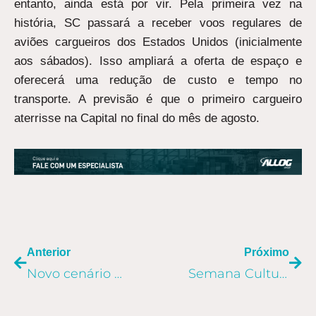
entanto, ainda está por vir. Pela primeira vez na
história, SC passará a receber voos regulares de
aviões cargueiros dos Estados Unidos (inicialmente
aos sábados). Isso ampliará a oferta de espaço e
oferecerá uma redução de custo e tempo no
transporte. A previsão é que o primeiro cargueiro
aterrisse na Capital no final do mês de agosto.
ANTERIOR
PR
Anterior
Próximo
Novo cenário do transporte marítimo é destaque na Semana Cultural Allog
Semana Cultural Allog: uma conversa aberta sobre nossas potencialidades