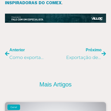
INSPIRADORAS DO COMEX
.
ANTERIOR
PR
Anterior
Próximo
Como exportar cachaça: demanda impulsiona vendas no mercado externo
Exportação de tabaco: Brasil se mantém na liderança mundial desde 1993
Mais Artigos
Geral