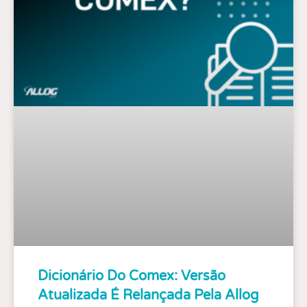
Dicionário Do Comex: Versão
Atualizada É Relançada Pela Allog