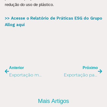
redução do uso de plástico.
>> Acesse o Relatório de Práticas ESG do Grupo
Allog aqui
ANTERIOR
PR
Anterior
Próximo
Exportação marítima: somos o número 1 do Ranking Datamar
Exportação para os EUA: estratégia inédita reduz em 45 dias o lead time
Mais Artigos