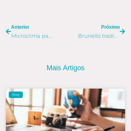
ANTERIOR
PR
Anterior
Próximo
Microclima particular de Biondi Santi Brunello di Montalcino
Brunello tradicional X moderno
Mais Artigos
Blog