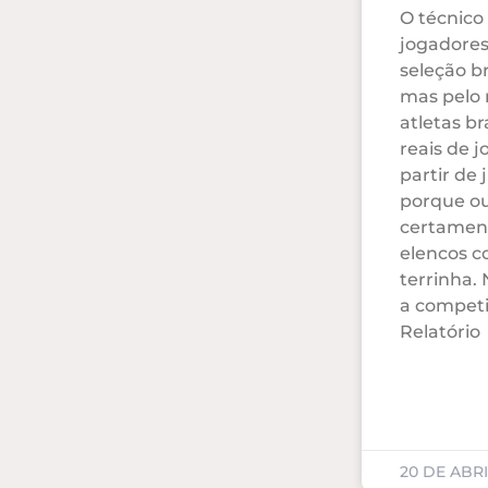
O técnico
jogadores
seleção br
mas pelo
atletas b
reais de j
partir de 
porque ou
certament
elencos c
terrinha. 
a competi
Relatório
20 DE ABRI