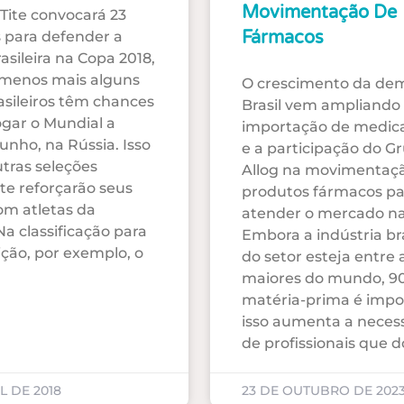
Movimentação De
 Tite convocará 23
Fármacos
 para defender a
asileira na Copa 2018,
 menos mais alguns
O crescimento da de
rasileiros têm chances
Brasil vem ampliando
ogar o Mundial a
importação de medi
junho, na Rússia. Isso
e a participação do G
tras seleções
Allog na movimentaç
e reforçarão seus
produtos fármacos pa
om atletas da
atender o mercado na
Na classificação para
Embora a indústria bra
ção, por exemplo, o
do setor esteja entre 
maiores do mundo, 9
matéria-prima é impo
isso aumenta a neces
de profissionais que
L DE 2018
23 DE OUTUBRO DE 202