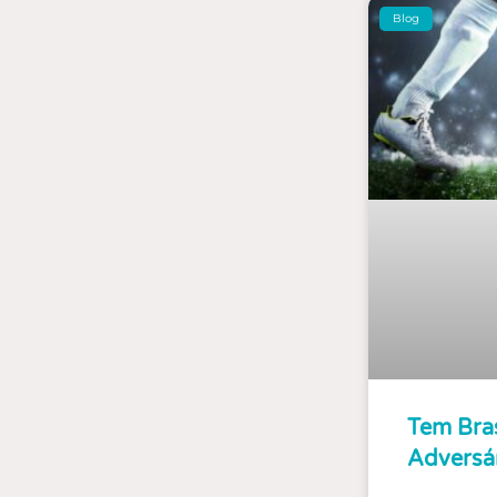
Blog
Tem Bras
Adversár