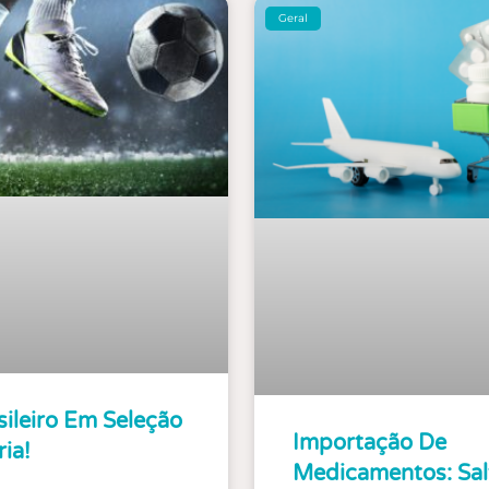
Geral
ileiro Em Seleção
Importação De
ia!
Medicamentos: Sal