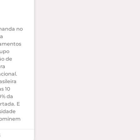
manda no
 a
camentos
rupo
ão de
ra
cional.
sileira
as 10
0% da
rtada. E
sidade
 dominem
3