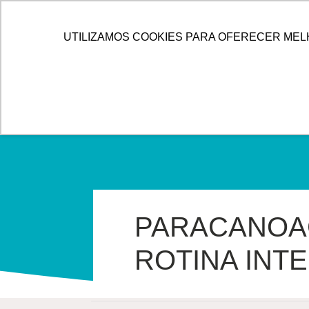
IR
PARA
HOME
ALLOG
SOLUÇÕES
UTILIZAMOS COOKIES PARA OFERECER MEL
O
CONTEÚDO
PARACANOAG
ROTINA INT