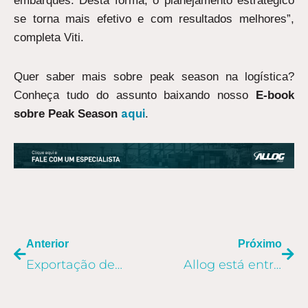
embarques. Desta forma, o planejamento estratégico
se torna mais efetivo e com resultados melhores”,
completa Viti.
Quer saber mais sobre peak season na logística?
Conheça tudo do assunto baixando nosso
E-book
aqui
sobre Peak Season
.
ANTERIOR
PR
Anterior
Próximo
Exportação de barcos é alternativa para fabricantes nacionais
Allog está entre as melhores empresas para se trabalhar no Brasil