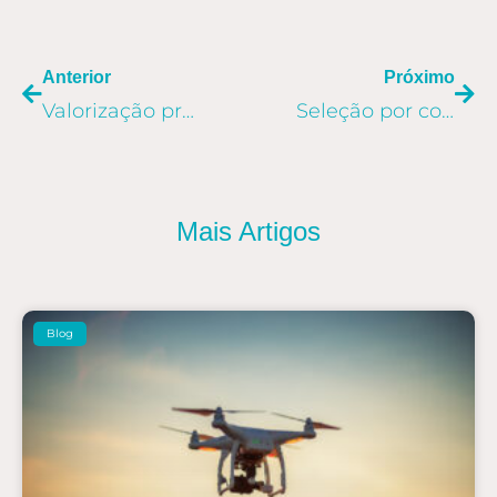
ANTERIOR
PR
Anterior
Próximo
Valorização profissional e benefícios inspiram colaboradores da Allog
Seleção por competências agrega valor à equipe Allog
Mais Artigos
Blog