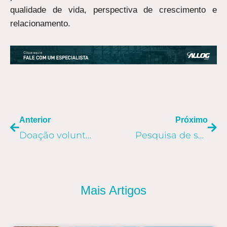
qualidade de vida, perspectiva de crescimento e
relacionamento.
ANTERIOR
PR
Anterior
Próximo
Doação voluntária de sangue: Allog conquista Selo Empresa Solidária do Hemosc
Pesquisa de satisfação indica 93% de aprovação entre colaboradores da Allog
Mais Artigos