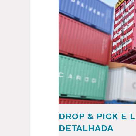
UNLOAD
NOS
EUA:
UMA
ANÁLISE
DETALHADA
DROP & PICK E 
DETALHADA