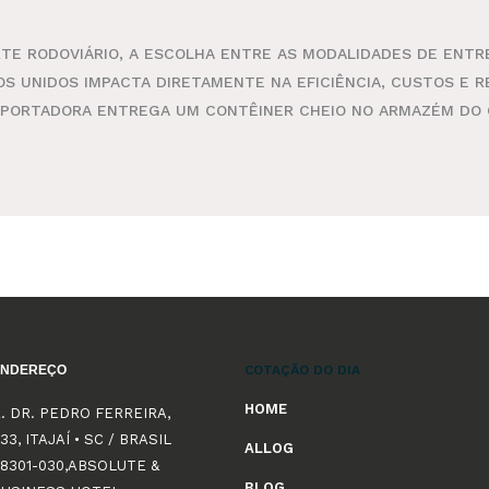
E RODOVIÁRIO, A ESCOLHA ENTRE AS MODALIDADES DE ENTRE
S UNIDOS IMPACTA DIRETAMENTE NA EFICIÊNCIA, CUSTOS E R
NSPORTADORA ENTREGA UM CONTÊINER CHEIO NO ARMAZÉM DO 
ENDEREÇO
COTAÇÃO DO DIA
HOME
. DR. PEDRO FERREIRA,
33, ITAJAÍ • SC / BRASIL
ALLOG
8301-030,ABSOLUTE &
BLOG