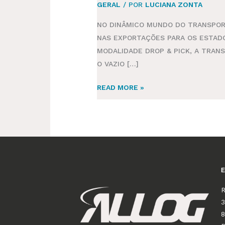
GERAL
/ POR
LUCIANA ZONTA
NO DINÂMICO MUNDO DO TRANSPORT
NAS EXPORTAÇÕES PARA OS ESTADO
MODALIDADE DROP & PICK, A TRA
O VAZIO […]
READ MORE »
R
3
8