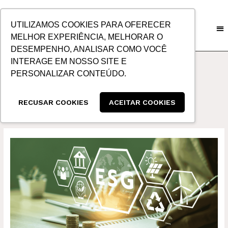
IR
PARA
UTILIZAMOS COOKIES PARA OFERECER
O
MELHOR EXPERIÊNCIA, MELHORAR O
CONTEÚDO
DESEMPENHO, ANALISAR COMO VOCÊ
INTERAGE EM NOSSO SITE E
PERSONALIZAR CONTEÚDO.
Grupoallog
RECUSAR COOKIES
ACEITAR COOKIES
SUSTENTABILIDADE
NO
COMEX:
BOAS
PRÁTICAS
PARA
O
FUTURO