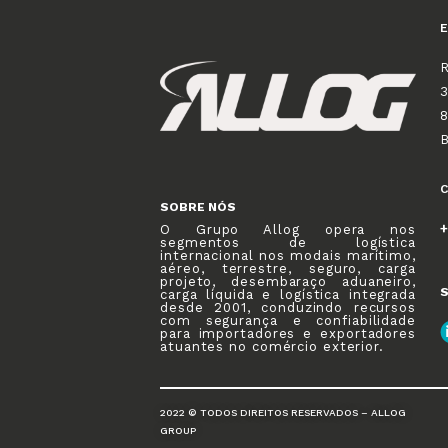
R
3
8
SOBRE NÓS
+
O Grupo Allog opera nos
segmentos de logística
internacional nos modais marítimo,
aéreo, terrestre, seguro, carga
projeto, desembaraço aduaneiro,
S
carga líquida e logística integrada
desde 2001, conduzindo recursos
com segurança e confiabilidade
para importadores e exportadores
atuantes no comércio exterior.
2022 © TODOS DIREITOS RESERVADOS – ALLOG
GROUP