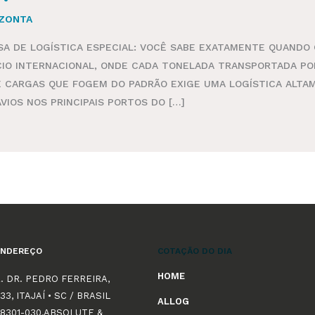
 ZONTA
SA DE LOGÍSTICA ESPECIAL: VOCÊ SABE EXATAMENTE QUANDO
IO INTERNACIONAL, ONDE CADA TONELADA TRANSPORTADA PO
 CARGAS QUE FOGEM DO PADRÃO EXIGE UMA LOGÍSTICA ALTAM
VIOS NOS PRINCIPAIS PORTOS DO […]
ENDEREÇO
COTAÇÃO DO DIA
HOME
. DR. PEDRO FERREIRA,
33, ITAJAÍ • SC / BRASIL
ALLOG
8301-030,ABSOLUTE &