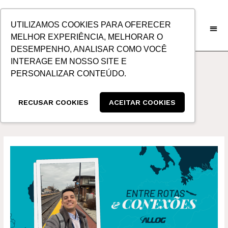
IR
PARA
UTILIZAMOS COOKIES PARA OFERECER
O
MELHOR EXPERIÊNCIA, MELHORAR O
CONTEÚDO
DESEMPENHO, ANALISAR COMO VOCÊ
INTERAGE EM NOSSO SITE E
PERSONALIZAR CONTEÚDO.
TLD
RECUSAR COOKIES
ACEITAR COOKIES
CONEXÕES
COM
AS
AMÉRICAS:
O
QUE
HÁ