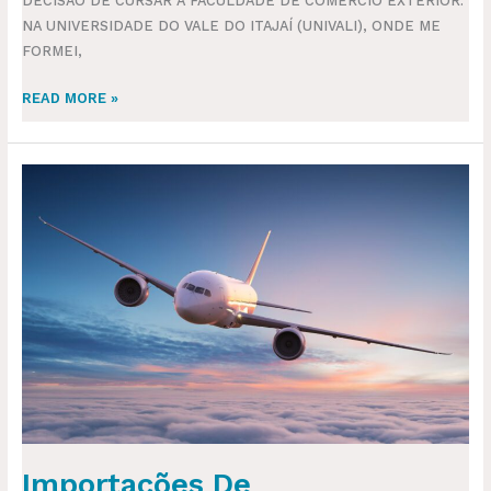
DECISÃO DE CURSAR A FACULDADE DE COMÉRCIO EXTERIOR.
NA UNIVERSIDADE DO VALE DO ITAJAÍ (UNIVALI), ONDE ME
FORMEI,
READ MORE »
IMPORTAÇÕES
DE
MEDICAMENTOS
CRESCE
15%
E
IMPULSIONA
INDÚSTRIA
NACIONAL
Importações De