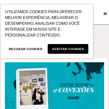
IR
PARA
UTILIZAMOS COOKIES PARA OFERECER
O
MELHOR EXPERIÊNCIA, MELHORAR O
CONTEÚDO
DESEMPENHO, ANALISAR COMO VOCÊ
INTERAGE EM NOSSO SITE E
PERSONALIZAR CONTEÚDO.
Blog
RECUSAR COOKIES
ACEITAR COOKIES
O
PODER
DO
RELACIONAMENTO
NO
COMÉRCIO
INTERNACIONAL