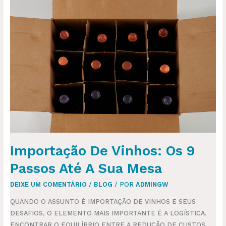
IMPORTAÇÃO
DE
VINHOS:
OS
9
PASSOS
ATÉ
A
SUA
MESA
Importação De Vinhos: Os 9
Passos Até A Sua Mesa
DEIXE UM COMENTÁRIO
/
BLOG
/ POR
ADMINGW
QUANDO O ASSUNTO É IMPORTAÇÃO DE VINHOS E SEUS
DESAFIOS, O ELEMENTO MAIS IMPORTANTE É A LOGÍSTICA.
ENCONTRAR O EQUILÍBRIO ENTRE A REDUÇÃO DE CUSTOS,