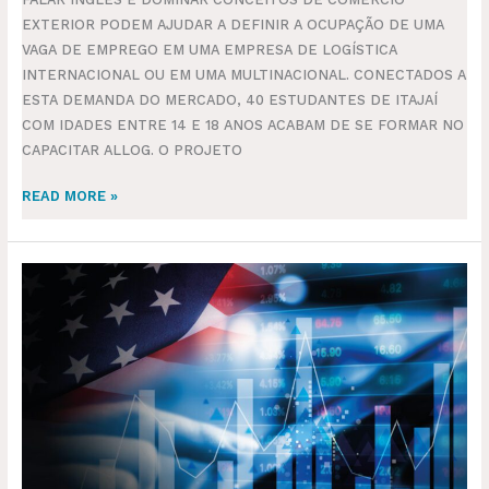
EXTERIOR PODEM AJUDAR A DEFINIR A OCUPAÇÃO DE UMA
VAGA DE EMPREGO EM UMA EMPRESA DE LOGÍSTICA
INTERNACIONAL OU EM UMA MULTINACIONAL. CONECTADOS A
ESTA DEMANDA DO MERCADO, 40 ESTUDANTES DE ITAJAÍ
COM IDADES ENTRE 14 E 18 ANOS ACABAM DE SE FORMAR NO
CAPACITAR ALLOG. O PROJETO
READ MORE »
CUSTOMS
BOND:
POR
QUE
OS
IMPORTADORES
AMERICANOS
PRECISAM
DELE?