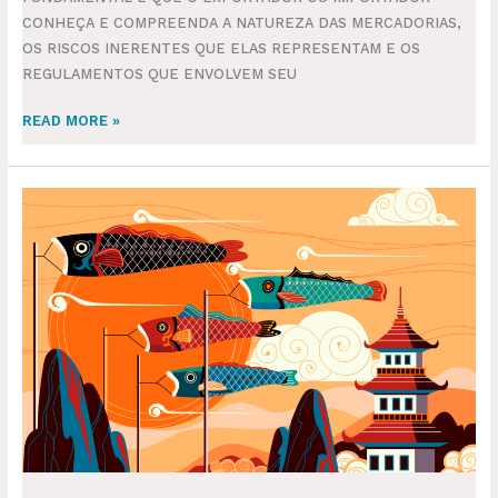
CONHEÇA E COMPREENDA A NATUREZA DAS MERCADORIAS,
OS RISCOS INERENTES QUE ELAS REPRESENTAM E OS
REGULAMENTOS QUE ENVOLVEM SEU
READ MORE »
GOLDEN
WEEK
NA
CHINA:
COMO
ANTECIPAR
A
IMPORTAÇÃO
DA
CARGA