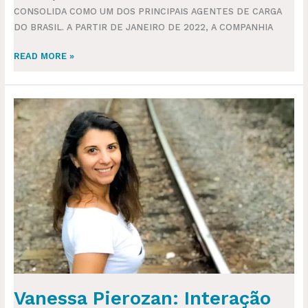
CONSOLIDA COMO UM DOS PRINCIPAIS AGENTES DE CARGA
DO BRASIL. A PARTIR DE JANEIRO DE 2022, A COMPANHIA
READ MORE »
VANESSA
PIEROZAN:
INTERAÇÃO
COM
DIFERENTES
CULTURAS
É
UM
DOS
PRINCIPAIS
LEGADOS
DO
Vanessa Pierozan: Interação
COMEX