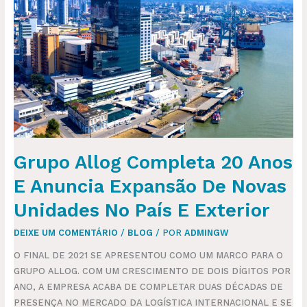
COMPLETA
20
ANOS
E
ANUNCIA
EXPANSÃO
DE
NOVAS
UNIDADES
NO
Grupo Allog Completa 20 Anos
PAÍS
E
E Anuncia Expansão De Novas
EXTERIOR
Unidades No País E Exterior
DEIXE UM COMENTÁRIO
/
BLOG
/ POR
ADMINGW
O FINAL DE 2021 SE APRESENTOU COMO UM MARCO PARA O
GRUPO ALLOG. COM UM CRESCIMENTO DE DOIS DÍGITOS POR
ANO, A EMPRESA ACABA DE COMPLETAR DUAS DÉCADAS DE
PRESENÇA NO MERCADO DA LOGÍSTICA INTERNACIONAL E SE