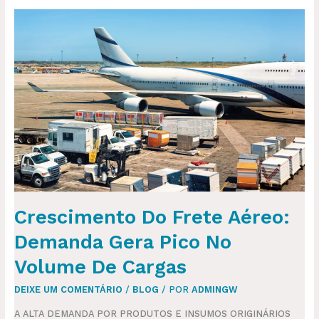
CRESCIMENTO
DO
FRETE
AÉREO:
DEMANDA
GERA
PICO
NO
VOLUME
DE
CARGAS
Crescimento Do Frete Aéreo:
Demanda Gera Pico No
Volume De Cargas
DEIXE UM COMENTÁRIO
/
BLOG
/ POR
ADMINGW
A ALTA DEMANDA POR PRODUTOS E INSUMOS ORIGINÁRIOS