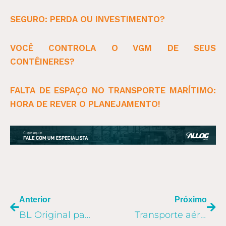
SEGURO: PERDA OU INVESTIMENTO?
VOCÊ CONTROLA O VGM DE SEUS
CONTÊINERES?
FALTA DE ESPAÇO NO TRANSPORTE MARÍTIMO:
HORA DE REVER O PLANEJAMENTO!
ANTERIOR
PR
Anterior
Próximo
BL Original passa ser obrigatório para retirada de cargas em terminais
Transporte aéreo: por que contratar um agente de carga?