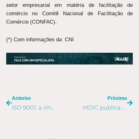
setor empresarial em matéria de facilitação de
comércio no Comitê Nacional de Facilitação de
Comércio (CONFAC).
(*) Com informações da CNI
ANTERIOR
PR
Anterior
Próximo
ISO 9001: a importância de um sistema de gestão da qualidade para o cliente
MDIC publica tutoriais sobre Novo Processo de Exportações do Portal Único de Comércio Exterior