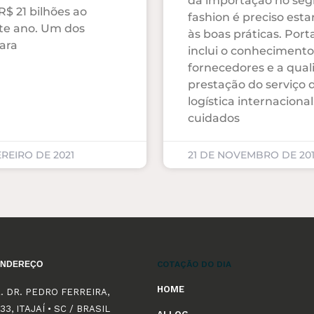
da importação no se
$ 21 bilhões ao
fashion é preciso esta
te ano. Um dos
às boas práticas. Porta
ara
inclui o conhecimento
fornecedores e a qual
prestação do serviço 
logística internaciona
cuidados
EREIRO DE 2021
21 DE NOVEMBRO DE 20
ENDEREÇO
COTAÇÃO DO DIA
HOME
. DR. PEDRO FERREIRA,
33, ITAJAÍ • SC / BRASIL