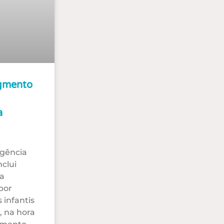
gmento
a
gência
clui
 a
por
 infantis
, na hora