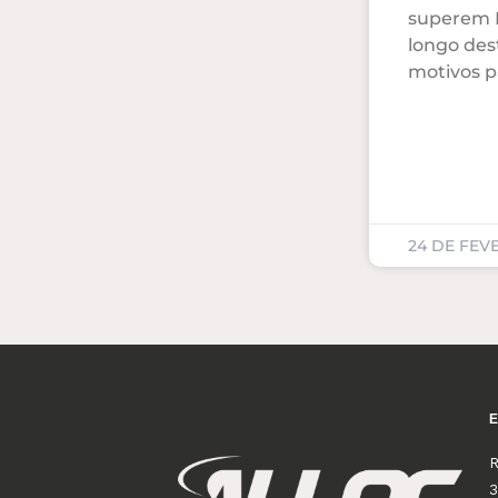
superem R
longo des
motivos p
24 DE FEV
R
3