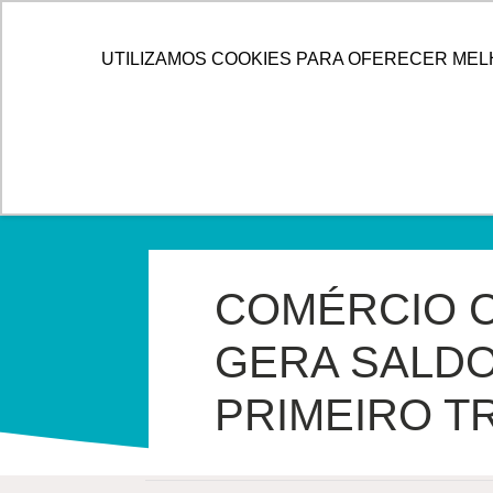
IR
PARA
HOME
ALLOG
SOLUÇÕES
UTILIZAMOS COOKIES PARA OFERECER MEL
O
CONTEÚDO
COMÉRCIO C
GERA SALDO
PRIMEIRO T