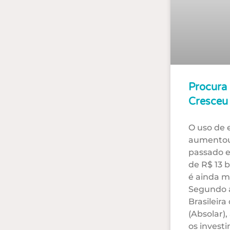
Procura 
Cresceu
O uso de e
aumentou
passado 
de R$ 13 b
é ainda m
Segundo 
Brasileira
(Absolar),
os invest