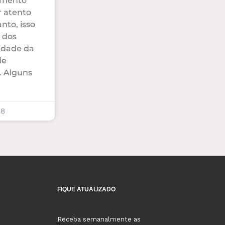
gmento
r atento
nto, isso
 dos
idade da
de
l. Alguns
18
FIQUE ATUALIZADO
Receba semanalmente as