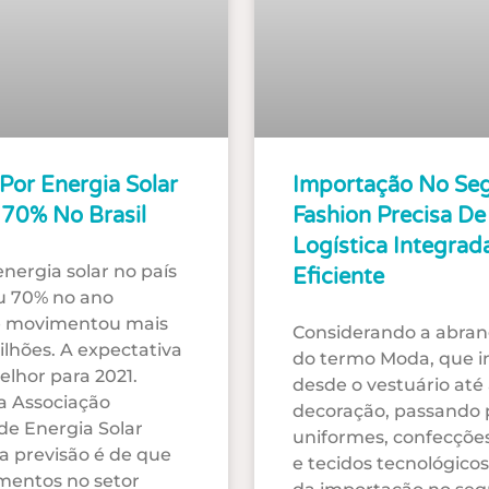
Por Energia Solar
Importação No Se
 70% No Brasil
Fashion Precisa De
Logística Integrad
nergia solar no país
Eficiente
 70% no ano
e movimentou mais
Considerando a abran
ilhões. A expectativa
do termo Moda, que in
elhor para 2021.
desde o vestuário até
a Associação
decoração, passando 
 de Energia Solar
uniformes, confecções
 a previsão é de que
e tecidos tecnológicos
imentos no setor