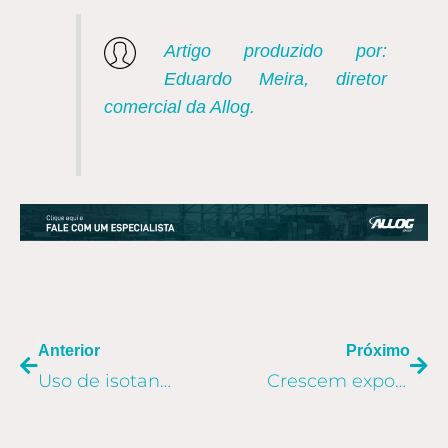
Artigo produzido por:
Eduardo Meira, diretor
comercial da Allog.
ANTERIOR
PR
Anterior
Próximo
Uso de isotank e flexitank tem demanda aquecida no Brasil
Crescem exportações de painéis