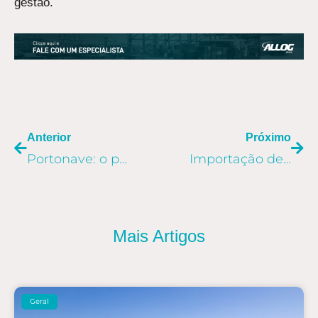
gestão.
ANTERIOR
PR
Anterior
Próximo
Portonave: o primeiro terminal privado de contêineres do Brasil
Importação de produtos eletrônicos tem índice positivo na Allog
Mais Artigos
Geral