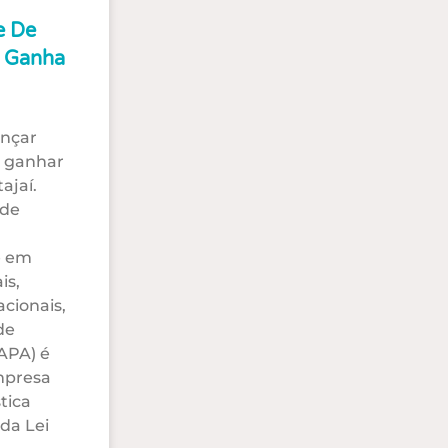
e De
a Ganha
ançar
e ganhar
ajaí.
 de
e em
is,
acionais,
de
AAPA) é
mpresa
tica
 da Lei