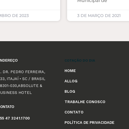
Municipal de
MBRO DE 2023
3 DE MARÇO DE 2021
ENDEREÇO
COTAÇÃO DO DIA
HOME
. DR. PEDRO FERREIRA,
33, ITAJAÍ • SC / BRASIL
ALLOG
8301-030,ABSOLUTE &
BLOG
BUSINESS HOTEL
TRABALHE CONOSCO
CONTATO
CONTATO
55 47 3241.1700
POLÍTICA DE PRIVACIDADE