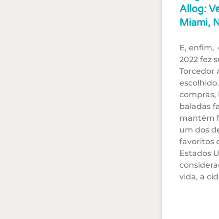
Allog: V
Miami, 
E, enfim,
2022 fez 
Torcedor 
escolhido
compras, 
baladas f
mantém f
um dos de
favoritos 
Estados U
considera
vida, a c