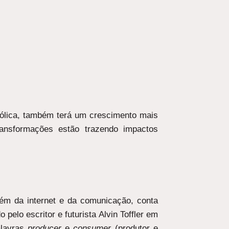
eólica, também terá um crescimento mais
ansformações estão trazendo impactos
lém da internet e da comunicação, conta
elo escritor e futurista Alvin Toffler em
alavras
producer
e
consumer
(produtor e