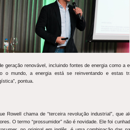
de geração renovável, incluindo fontes de energia como a 
o o mundo, a energia está se reinventando e estas tr
ística”, pontua.
 Rowell chama de “terceira revolução industrial”, que a
s. O termo “prossumidor” não é novidade. Ele foi cunhado p
rosumer
, no original em inglês, é uma combinação das p