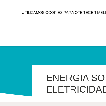
IR
PARA
HOME
ALLOG
SOLUÇÕES
UTILIZAMOS COOKIES PARA OFERECER MEL
O
CONTEÚDO
ENERGIA SO
ELETRICIDA