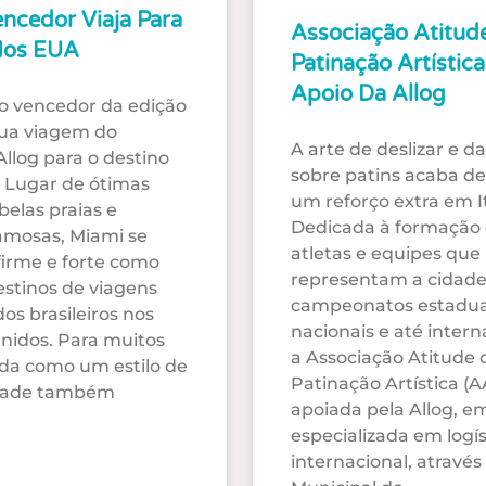
encedor Viaja Para
Associação Atitud
Nos EUA
Patinação Artístic
Apoio Da Allog
 o vencedor da edição
sua viagem do
A arte de deslizar e d
Allog para o destino
sobre patins acaba d
. Lugar de ótimas
um reforço extra em It
belas praias e
Dedicada à formação
amosas, Miami se
atletas e equipes que
irme e forte como
representam a cidad
stinos de viagens
campeonatos estadua
dos brasileiros nos
nacionais e até intern
nidos. Para muitos
a Associação Atitude 
da como um estilo de
Patinação Artística (
idade também
apoiada pela Allog, e
especializada em logís
internacional, através