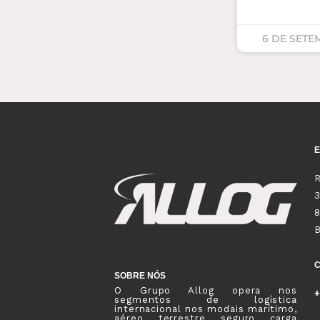
6 DE SETE
R
3
8
SOBRE NÓS
O Grupo Allog opera nos
+
segmentos de logística
internacional nos modais marítimo,
aéreo, terrestre, seguro, carga