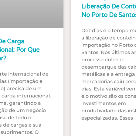
Liberação De Cont
No Porto De Santo
Dez dias é o tempo m
a liberação de contêi
De Carga
importação no Porto 
ional: Por Que
Santos. Nos últimos an
ar?
processo entre o
desembarque das cai
rte internacional de
metálicas e a entrega
as (importação e
mercadorias caiu cerc
o) precisa de um
dias. Esta variável ve
 carga internacional.
e o motivo são os con
ma, garantindo a
investimentos em
ção de um negócio
produtividade das ins
ase de todo o
especializadas. Esses
e de cargas e sua
 suprimentos. O