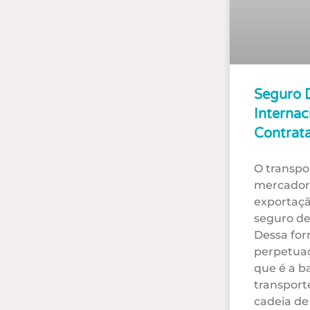
Seguro 
Internac
Contrat
O transpo
mercadori
exportaçã
seguro de
Dessa for
perpetua
que é a b
transport
cadeia de