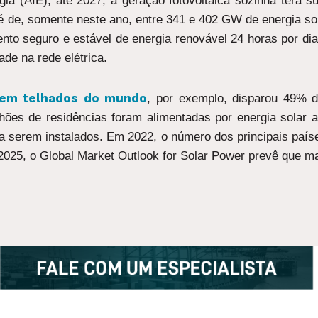
ia (AIE), até 2027, a geração fotovoltaica sozinha terá s
ão é de, somente neste ano, entre 341 e 402 GW de energia 
to seguro e estável de energia renovável 24 horas por di
ade na rede elétrica.
 em telhados do mundo
, por exemplo, disparou 49% 
lhões de residências foram alimentadas por energia solar 
 serem instalados. Em 2022, o número dos principais país
2025, o Global Market Outlook for Solar Power prevê que m