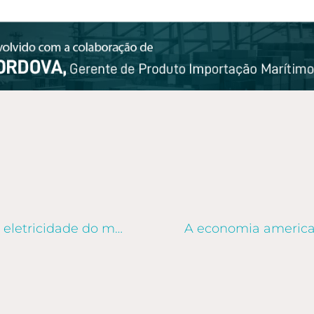
Energia solar será maior fonte de eletricidade do mundo até 2027