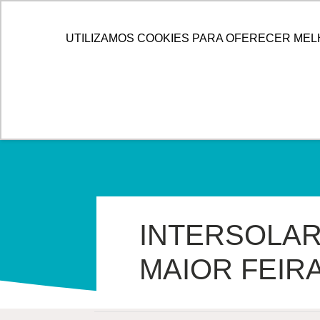
IR
PARA
HOME
ALLOG
SOLUÇÕES
UTILIZAMOS COOKIES PARA OFERECER MEL
O
CONTEÚDO
INTERSOLAR
MAIOR FEIR