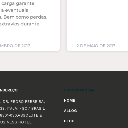
 carga garante
 a eventuais
s. Bem como perdas,
 extravios durante
EMBRO DE 2017
2 DE MAIO DE 2017
ENDEREÇO
COTAÇÃO DO DIA
HOME
. DR. PEDRO FERREIRA,
33, ITAJAÍ • SC / BRASIL
ALLOG
8301-030,ABSOLUTE &
BLOG
BUSINESS HOTEL