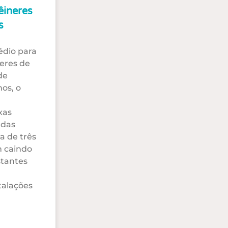
êineres
s
édio para
neres de
de
os, o
xas
 das
a de três
m caindo
stantes
talações