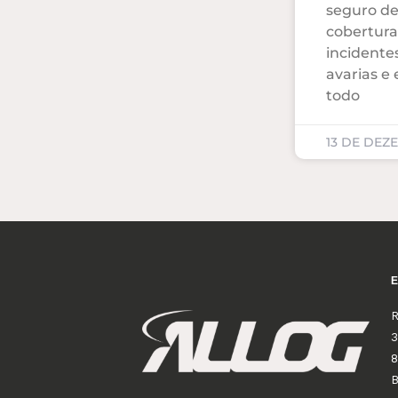
seguro de
cobertura
incidente
avarias e
todo
13 DE DEZ
R
3
8