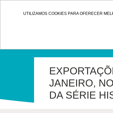
IR
PARA
HOME
ALLOG
SOLUÇÕES
UTILIZAMOS COOKIES PARA OFERECER MEL
O
CONTEÚDO
EXPORTAÇÕE
JANEIRO, N
DA SÉRIE H