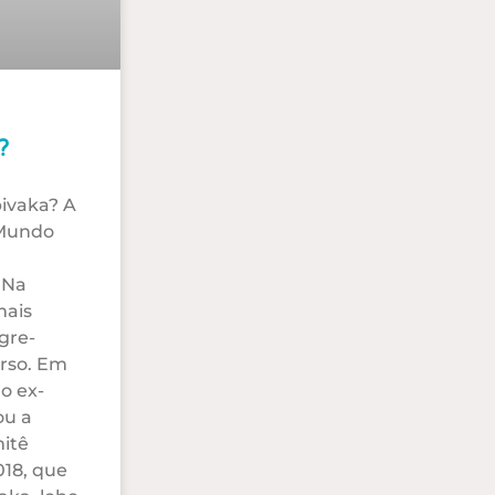
?
ivaka? A
 Mundo
 Na
mais
igre-
urso. Em
o ex-
ou a
itê
018, que