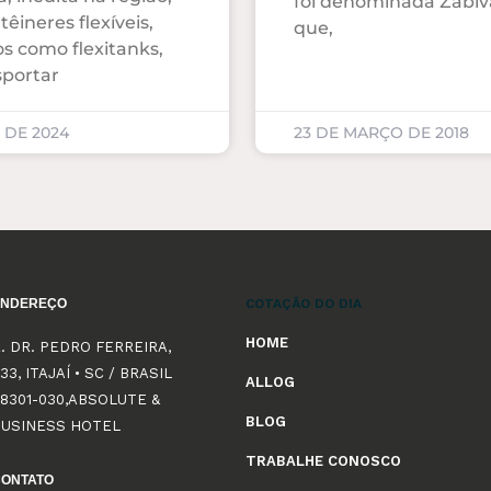
foi denominada Zabiv
ntêineres flexíveis,
que,
s como flexitanks,
sportar
 DE 2024
23 DE MARÇO DE 2018
ENDEREÇO
COTAÇÃO DO DIA
HOME
. DR. PEDRO FERREIRA,
33, ITAJAÍ • SC / BRASIL
ALLOG
8301-030,ABSOLUTE &
BLOG
BUSINESS HOTEL
TRABALHE CONOSCO
CONTATO