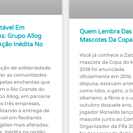
tável Em
Quem Lembra Das
ks: Grupo Allog
Mascotes Da Copa
Ação Inédita No
Você já conhece a Zab
mascote da Copa do
ão de solidariedade
2018 foi anunciada
liar as comunidades
oficialmente em 2016.
 pelas enchentes que
disputa, estavam ani
m o Rio Grande do
como lobo, o gato, o t
po Allog, em parceria
siberiano, a fênix e o 
s três empresas,
outubro daquele ano, 
lizando a entrega de
jogador Ronaldo lanç
vel em flexitanks
mascote junto ao Com
egiões mais afetadas.
Organizador da Fifa 2
va, inédita na região,