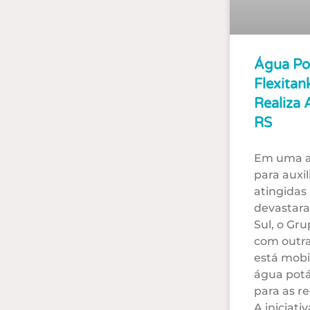
Água Po
Flexitan
Realiza 
RS
Em uma aç
para auxi
atingidas
devastara
Sul, o Gru
com outra
está mobi
água potá
para as r
A iniciati