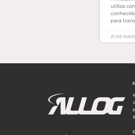
utiliza co
conhecido
para tran
21 DE MAIO
R
3
8