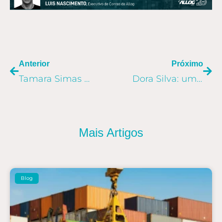
ANTERIOR
PR
Anterior
Próximo
Tamara Simas Novais: amor pelo Comex desde cedo
Dora Silva: uma história de empreendedorismo no Comex
Mais Artigos
Blog