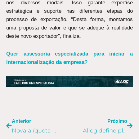
nos diversos modais. Isso garante expertise
estratégica e suporte nas diferentes etapas do
processo de exportação. “Desta forma, montamos
uma proposta de valor e que se adeque à realidade
deste novo exportador”, finaliza.
Quer assessoria especializada para iniciar a
internacionalização da empresa?
ANTERIOR
PR
Anterior
Próximo
Nova alíquota de importação deve impulsionar mercado de brinquedos em 2021
Allog define planejamento estratégico até 2031 e dá início às comemorações dos 20 anos da empresa