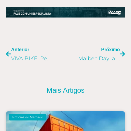
ANTERIOR
PR
Anterior
Próximo
VIVA BIKE: Pedalada comemorativa marca o Dia Mundial da Bicicleta
Malbec Day: a logística do vinho até o Brasil
Mais Artigos
Notícias do Mercado