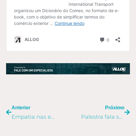
ANTERIOR
PR
Anterior
Próximo
Empatia nas empresas facilita atingir metas
Palestra fala sobre Felicidade no Trabalho na Sala Allog da Univali