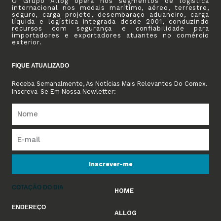
O Grupo Allog opera nos segmentos de logística
internacional nos modais marítimo, aéreo, terrestre,
seguro, carga projeto, desembaraço aduaneiro, carga
líquida e logística integrada desde 2001, conduzindo
recursos com segurança e confiabilidade para
importadores e exportadores atuantes no comércio
exterior.
FIQUE ATUALIZADO
Receba Semanalmente, As Notícias Mais Relevantes Do Comex.
Inscreva-Se Em Nossa Newletter:
Inscrever-me
COTAÇÃO DO DIA
HOME
ENDEREÇO
ALLOG