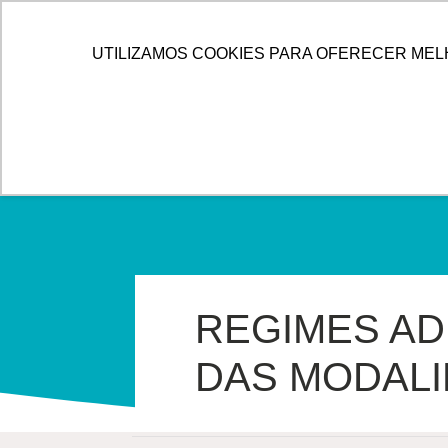
IR
PARA
HOME
ALLOG
SOLUÇÕES
UTILIZAMOS COOKIES PARA OFERECER MEL
O
CONTEÚDO
REGIMES AD
DAS MODALI