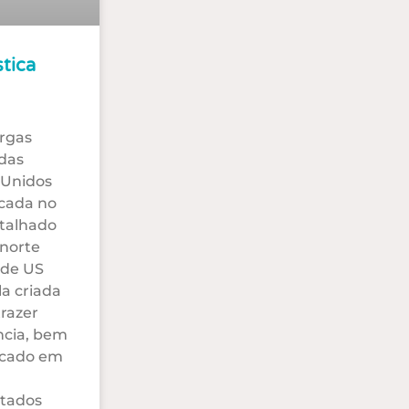
tica
rgas
das
 Unidos
cada no
talhado
 norte
 de US
la criada
trazer
ncia, bem
icado em
tados