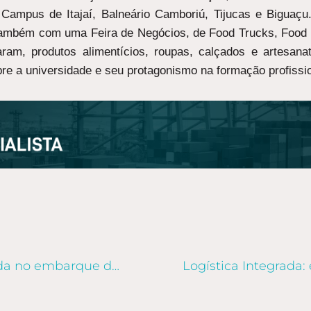
 Campus de Itajaí, Balneário Camboriú, Tijucas e Biguaç
 também com uma Feira de Negócios, de Food Trucks, Food B
aram, produtos alimentícios, roupas, calçados e artesan
 a universidade e seu protagonismo na formação profissio
6 medidas para evitar carga rolada no embarque de contêiner