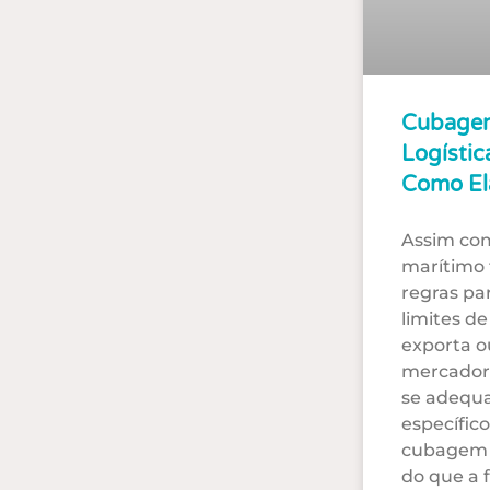
Cubagem
Logístic
Como El
Assim com
marítimo 
regras par
limites d
exporta o
mercadori
se adequ
específic
cubagem 
do que a 