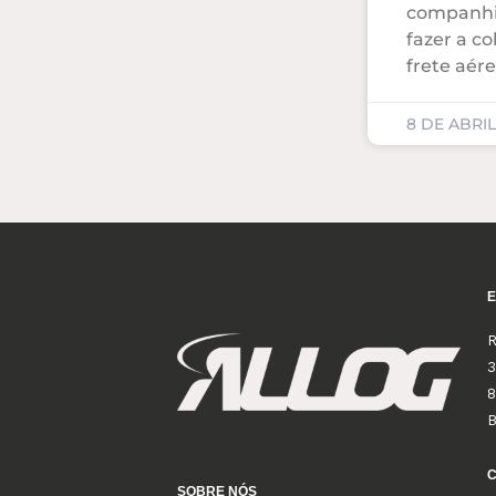
companhia
fazer a c
frete aére
8 DE ABRIL
R
3
8
SOBRE NÓS