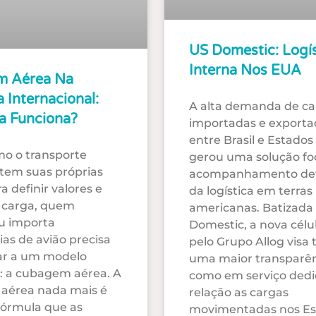
US Domestic: Logís
Interna Nos EUA
 Aérea Na
a Internacional:
A alta demanda de ca
a Funciona?
importadas e exporta
entre Brasil e Estados
o o transporte
gerou uma solução fo
tem suas próprias
acompanhamento de
a definir valores e
da logística em terras
e carga, quem
americanas. Batizada
u importa
Domestic, a nova célu
as de avião precisa
pelo Grupo Allog visa 
ar a um modelo
uma maior transparê
o: a cubagem aérea. A
como em serviço ded
aérea nada mais é
relação as cargas
fórmula que as
movimentadas nos Es