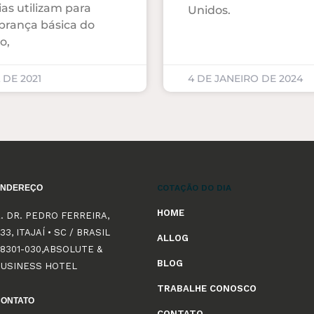
s utilizam para
Unidos.
obrança básica do
o,
 DE 2021
4 DE JANEIRO DE 2024
ENDEREÇO
COTAÇÃO DO DIA
HOME
. DR. PEDRO FERREIRA,
33, ITAJAÍ • SC / BRASIL
ALLOG
8301-030,ABSOLUTE &
BLOG
BUSINESS HOTEL
TRABALHE CONOSCO
CONTATO
CONTATO