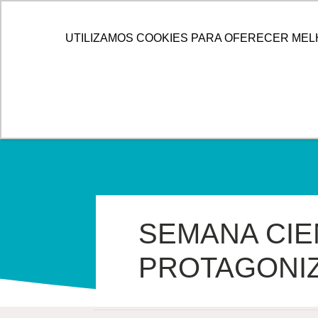
IR
PARA
HOME
ALLOG
SOLUÇÕES
UTILIZAMOS COOKIES PARA OFERECER MEL
O
CONTEÚDO
SEMANA CIEN
PROTAGONI