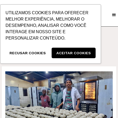
IR
PARA
UTILIZAMOS COOKIES PARA OFERECER
O
MELHOR EXPERIÊNCIA, MELHORAR O
CONTEÚDO
DESEMPENHO, ANALISAR COMO VOCÊ
INTERAGE EM NOSSO SITE E
PERSONALIZAR CONTEÚDO.
ÁFRICA
RECUSAR COOKIES
ACEITAR COOKIES
FRATERNIDADE
SEM
FRONTEIRAS:
ALLOG
LEVA
EQUIPAMENTOS
DE
PADARIA