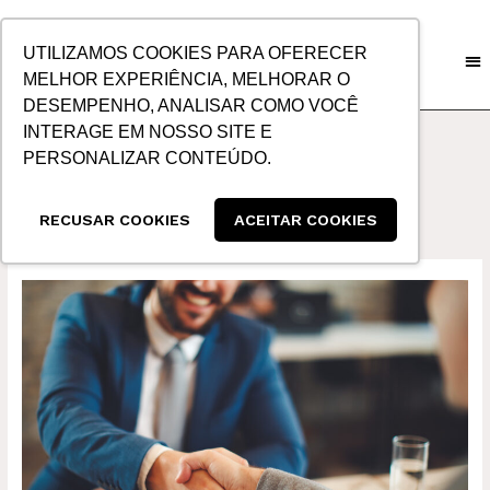
IR
PARA
UTILIZAMOS COOKIES PARA OFERECER
O
MELHOR EXPERIÊNCIA, MELHORAR O
CONTEÚDO
DESEMPENHO, ANALISAR COMO VOCÊ
INTERAGE EM NOSSO SITE E
PERSONALIZAR CONTEÚDO.
Exportação Ásia
RECUSAR COOKIES
ACEITAR COOKIES
RELAÇÃO
COMERCIAL
COM
A
ÁSIA
IMPULSIONA
MOVIMENTAÇÃO
DE